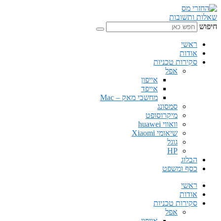
שאלות ותשובות
חיפוש
ראשי
אודות
סקירות טכניות
אפל
אייפון
אייפד
מחשבי מאק – Mac
סמסונג
מיקרוסופט
וואווי huawei
שיאומי Xiaomi
גוגל
HP
הבלוג
כסף ומשפט
ראשי
אודות
סקירות טכניות
אפל
אייפון