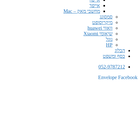
אייפד
מחשבי מאק – Mac
סמסונג
מיקרוסופט
וואווי huawei
שיאומי Xiaomi
גוגל
HP
הבלוג
כסף ומשפט
052-9787212
Envelope
Facebook