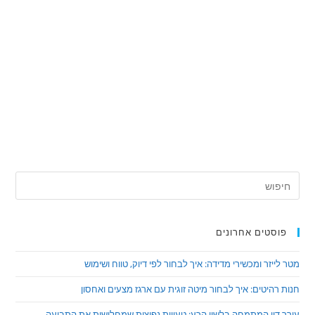
פוסטים אחרונים
מטר לייזר ומכשירי מדידה: איך לבחור לפי דיוק, טווח ושימוש
חנות רהיטים: איך לבחור מיטה זוגית עם ארגז מצעים ואחסון
עורך דין המתמחה בלשון הרע: טעויות נפוצות שמחלישות את התביעה