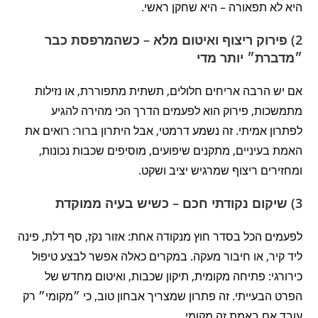
היא לא תפאורה – היא שחקן ראשי.
2) פירוק ריצוף ואיטום מלא – כשהמרפסת כבר
״מדברת״ יותר מדי
אם יש הרבה אריחים חלולים, תשתית מתפוררת, או נזילות
מתמשכות, פירוק הוא לפעמים הדרך הכי מהירה להגיע
לפתרון אמיתי. זה נשמע דרמטי, אבל היתרון ברור: רואים את
האמת בעיניים, מתקנים שיפועים, מוסיפים שכבות נכונות,
ומחזירים ריצוף שמרגיש יציב ושקט.
3) שיקום נקודתי חכם – כשיש בעיה ממוקדת
לפעמים הכל בסדר חוץ מנקודה אחת: אזור נקז, סף דלת, פינה
ליד קיר, או חיבור מעקה. במקרים כאלה אפשר לבצע טיפול
כירורגי: פתיחה מקומית, תיקון שכבות, ואיטום מחדש של
הפרט הבעייתי. זה פתרון שמצריך אבחון טוב, כי ״מקומי״ רק
עובד אם באמת זה מקומי.