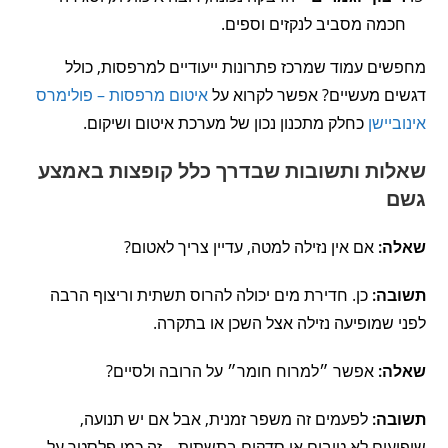
חכמה מסביב לנקזים וספים.
מחפשים עמוד שמרכז פתרונות ייעודיים למרפסות, כולל
דגשים מעשיים? אפשר לקרוא על
איטום מרפסות – פולימרס
אינוביישן
כחלק מתכנון נכון של מערכת איטום ושיקום.
שאלות ותשובות שבדרך כלל קופצות באמצע
גשם
שאלה:
אם אין נזילה למטה, עדיין צריך לאטום?
תשובה:
כן. חדירת מים יכולה להרוס תשתית וריצוף הרבה
לפני שמופיעה נזילה אצל השכן או בתקרה.
שאלה:
אפשר ״למרוח חומר״ על הרובה ולסיים?
תשובה:
לפעמים זה משפר זמנית, אבל אם יש תנועה,
שיפועים לא טובים או סדקים בתשתית – זה כמו פלסטר על