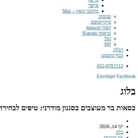
אייפד
מחשבי מאק – Mac
סמסונג
מיקרוסופט
וואווי huawei
שיאומי Xiaomi
גוגל
HP
הבלוג
כסף ומשפט
052-9787212
Envelope
Facebook
בלוג
כסאות בר מעוצבים בסגנון מודרני: טיפים לבחירה
יוני 14, 2026
בלוג
אין תגובות