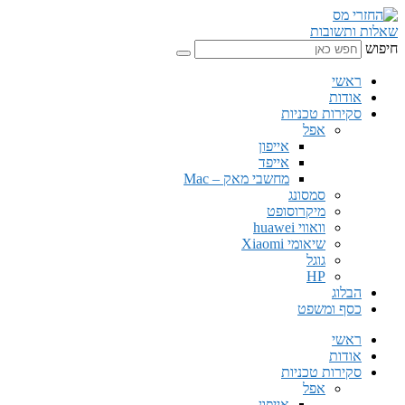
שאלות ותשובות
חיפוש
ראשי
אודות
סקירות טכניות
אפל
אייפון
אייפד
מחשבי מאק – Mac
סמסונג
מיקרוסופט
וואווי huawei
שיאומי Xiaomi
גוגל
HP
הבלוג
כסף ומשפט
ראשי
אודות
סקירות טכניות
אפל
אייפון